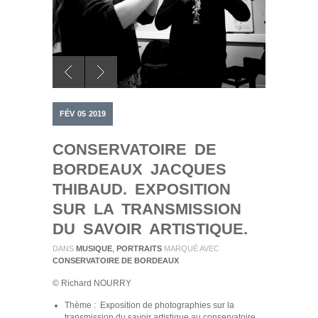
FÉV
05
2019
CONSERVATOIRE DE
BORDEAUX JACQUES
THIBAUD. EXPOSITION
SUR LA TRANSMISSION
DU SAVOIR ARTISTIQUE.
DANS
MUSIQUE
,
PORTRAITS
MARQUÉ AVEC
CONSERVATOIRE DE BORDEAUX
© Richard NOURRY
Thème : Exposition de photographies sur la
transmission du savoir artistique au conservatoire