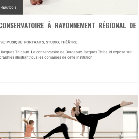
 -hautbois
a - danse contemporaine
 CONSERVATOIRE À RAYONNEMENT RÉGIONAL DE
SE
,
MUSIQUE
,
PORTRAITS
,
STUDIO
,
THÉÂTRE
Jacques Thibaud Le conservatoire de Bordeaux Jacques Thibaud expose sur
aphies illustrant tous les domaines de cette institution.