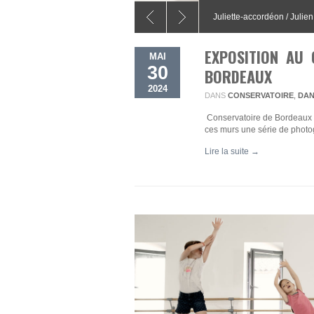
Juliette-accordéon / Julien
Anna-contrebasse / Gemm
EXPOSITION AU
MAI
30
BORDEAUX
2024
DANS
CONSERVATOIRE
,
DAN
Conservatoire de Bordeaux 
ces murs une série de photogr
Lire la suite →