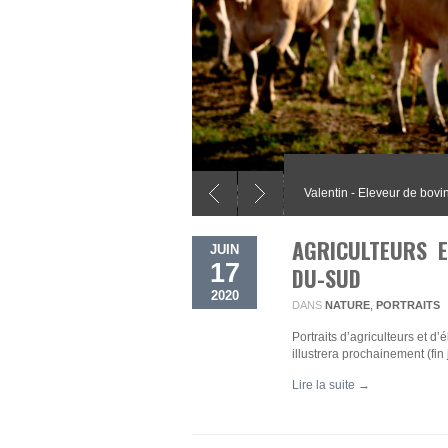
Valentin - Eleveur de bovi
Fabienne - Viticultrice
AGRICULTEURS 
JUIN
17
DU-SUD
2020
DANS
NATURE
,
PORTRAITS
Portraits d’agriculteurs et d
illustrera prochainement (fin
Lire la suite →